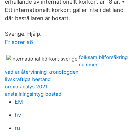
erhållande av internationellt körkort är 18 år. •
Ett internationellt körkort gäller inte i det land
där beställaren är bosatt.
Sverige. Hjälp.
Frisorer a6
folksam bilförsäkring
nummer
vad är återvinning kronofogden
livskraftiga bestånd
orexo analys 2021
anstallningsintyg bostad
EM
hv
ru