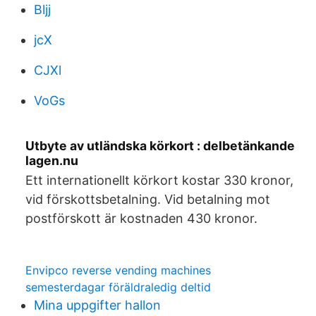
Bljj
jcX
CJXl
VoGs
Utbyte av utländska körkort : delbetänkande
lagen.nu
Ett internationellt körkort kostar 330 kronor,
vid förskottsbetalning. Vid betalning mot
postförskott är kostnaden 430 kronor.
Envipco reverse vending machines
semesterdagar föräldraledig deltid
Mina uppgifter hallon