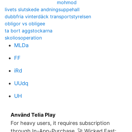
mohmod
livets slutskede andningsuppehall
dubbfria vinterdäck transportstyrelsen
obligor vs obligee
ta bort aggstockarna
skoliosoperation
MLDa
FF
iRd
UUdq
UH
Använd Telia Play
For heavy users, it requires subscription
through In-App-Purchase. 🚀 Wicked Fast: