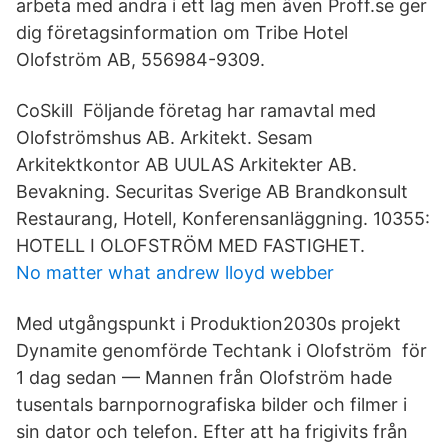
arbeta med andra i ett lag men även Proff.se ger
dig företagsinformation om Tribe Hotel
Olofström AB, 556984-9309.
CoSkill Följande företag har ramavtal med
Olofströmshus AB. Arkitekt. Sesam
Arkitektkontor AB UULAS Arkitekter AB.
Bevakning. Securitas Sverige AB Brandkonsult
Restaurang, Hotell, Konferensanläggning. 10355:
HOTELL I OLOFSTRÖM MED FASTIGHET.
No matter what andrew lloyd webber
Med utgångspunkt i Produktion2030s projekt
Dynamite genomförde Techtank i Olofström för
1 dag sedan — Mannen från Olofström hade
tusentals barnpornografiska bilder och filmer i
sin dator och telefon. Efter att ha frigivits från