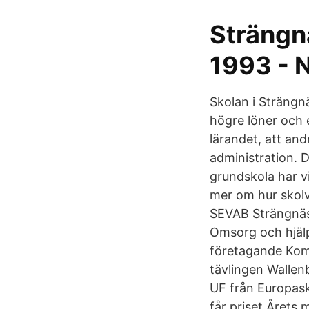
Strängn
1993 - 
Skolan i Strängn
högre löner och 
lärandet, att an
administration. 
grundskola har vi
mer om hur skolva
SEVAB Strängnäs
Omsorg och hjälp
företagande Komm
tävlingen Wallenb
UF från Europas
får priset Årets 