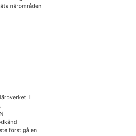
ntäta närområden
äroverket. I
.
IN
odkänd
te först gå en