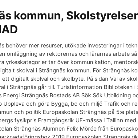
äs kommun, Skolstyrelsen
NAD
äs behöver mer resurser, utökade investeringar i tek
en omläggning av rektorernas och lärarnas arbete så a
dra yrkeskategorier tar över kommunikation, mentors
Digitalt skolval i Strängnäs kommun. För Strängnäs 
 ett digitalt skolval och skolbyte. På sidan Val av sko
l i Strängnäs går till. Turistinformation Biblioteken 
 Energi Strängnäs Bostads AB Sök Sök Utbildning 
 Uppleva och göra Bygga, bo och miljö Trafik och r
un och politik Europaskolan Strängnäs på 5:e plats 
ergs fysikpris Framgångsrik UF-mässa i Tallinn med p
kolan Strängnäs Alumnen Felix Mörée från Europasko
marknadsföringsbok 2019 Europaskolan Strängnäs rikta