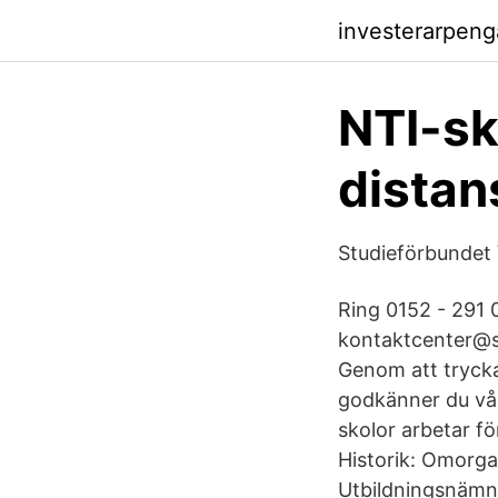
investerarpeng
NTI-sk
distan
Studieförbundet 
Ring 0152 - 291 
kontaktcenter@st
Genom att trycka
godkänner du vår
skolor arbetar fö
Historik: Omorga
Utbildningsnämn