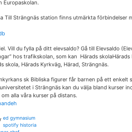
en Europaskolan.
sa Till Strängnäs station finns utmärkta förbindelser
db
el. Vill du fylla på ditt elevsaldo? Gå till Elevsaldo (El
gar” hos trafikskolan, som kan Härads skolaHärads 
s skola, Härads Kyrkväg, Härad, Strängnäs.
yrkans sk Bibliska figurer får barnen på ett enkelt 
universitetet i Strängnäs kan du välja bland kurser i
a om alla våra kurser på distans.
nandeh
ed gymnasium
spotify historia