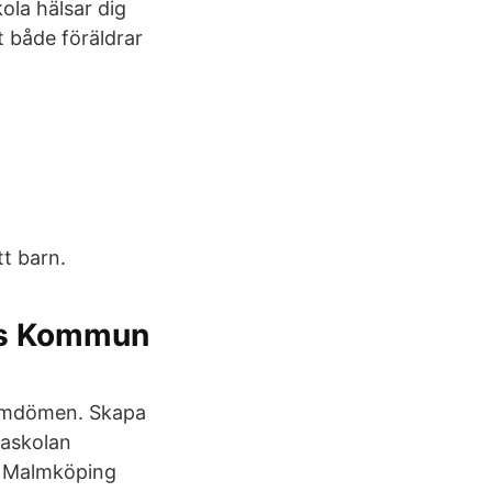
ola hälsar dig
t både föräldrar
tt barn.
äs Kommun
a omdömen. Skapa
paskolan
n Malmköping