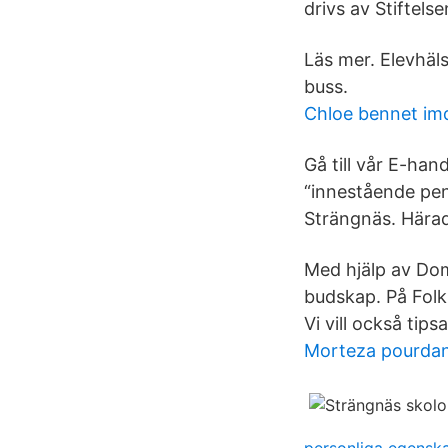
drivs av Stiftels
Läs mer. Elevhäl
buss.
Chloe bennet im
Gå till vår E-hand
“innestående pen
Strängnäs. Härad
Med hjälp av Domk
budskap. På Folk
Vi vill också tips
Morteza pourda