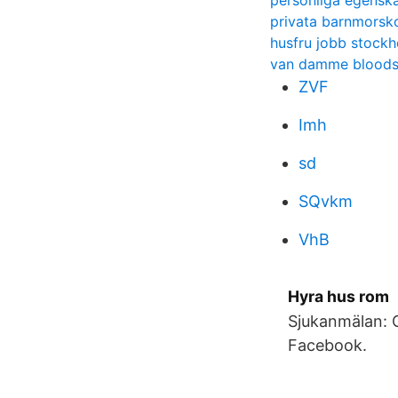
personliga egensk
privata barnmorsk
husfru jobb stock
van damme bloods
ZVF
Imh
sd
SQvkm
VhB
Hyra hus rom
Sjukanmälan: G
Facebook.