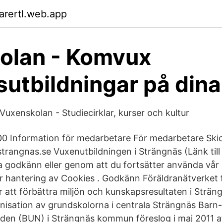
arertl.web.app
olan - Komvux
sutbildningar på dina 
Vuxenskolan - Studiecirklar, kurser och kultur
00 Information för medarbetare För medarbetare Ski
rangnas.se Vuxenutbildningen i Strängnäs (Länk till 
 godkänn eller genom att du fortsätter använda vår
 hantering av Cookies . Godkänn Föräldranätverket 
r att förbättra miljön och kunskapsresultaten i Strän
nisation av grundskolorna i centrala Strängnäs Barn
den (BUN) i Strängnäs kommun föreslog i maj 2011 a