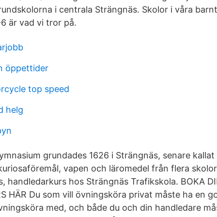
ndskolorna i centrala Strängnäs. Skolor i våra bar
 är vad vi tror på.
rjobb
an öppettider
rcycle top speed
d helg
byn
ymnasium grundades 1626 i Strängnäs, senare kallat l
kuriosaföremål, vapen och läromedel från flera skolor
s, handledarkurs hos Strängnäs Trafikskola. BOKA D
ÄR Du som vill övningsköra privat måste ha en g
vningsköra med, och både du och din handledare mås