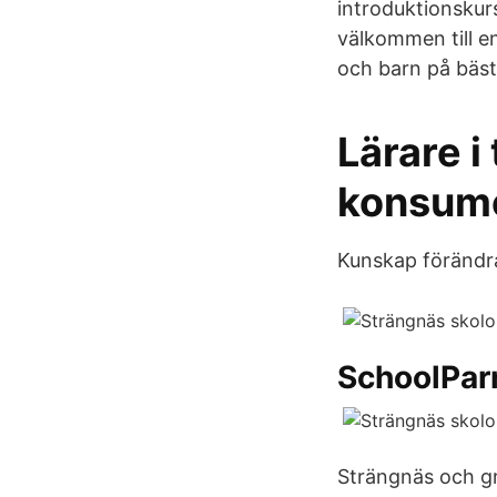
introduktionskur
välkommen till en
och barn på bästa
Lärare i
konsum
Kunskap förändrar
SchoolPar
Strängnäs och g