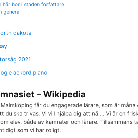
här bor i staden författare
n general
north dakota
say
torsåg 2021
ogie ackord piano
nasiet – Wikipedia
 Malmköping får du engagerade lärare, som är måna 
 du ska trivas. Vi vill hjälpa dig att nå … Vi är en fri
som elev, både av kamrater och lärare. Tillsammans ta
tidigt som vi har roligt.