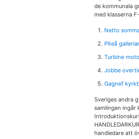
de kommunala gru
med klasserna F-6
Netto somma
Piteå galleri
Turbine moto
Jobbe overti
Gagnef kyrk
Sveriges andra g
samlingen ingår 
Introduktionskur
HANDLEDARKURS H
handledare att ö