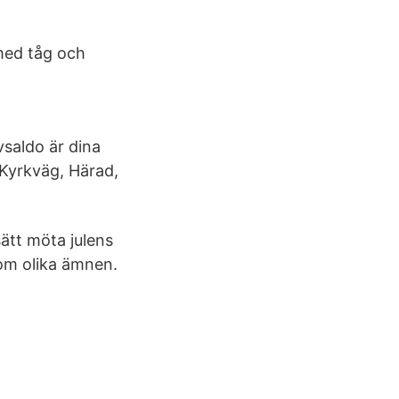
 med tåg och
evsaldo är dina
Kyrkväg, Härad,
sätt möta julens
nom olika ämnen.