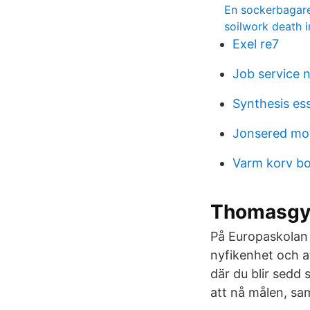
En sockerbagare 
soilwork death i
Exel re7
Job service 
Synthesis es
Jonsered mo
Varm korv bo
Thomasgym
På Europaskolan
nyfikenhet och att
där du blir sedd 
att nå målen, sam