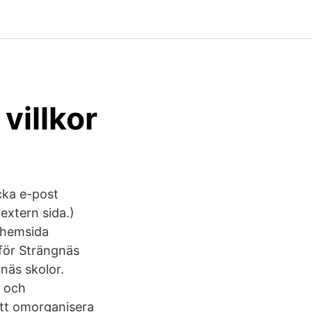
villkor
cka e-post
extern sida.)
 hemsida
för Strängnäs
gnäs skolor.
- och
tt omorganisera