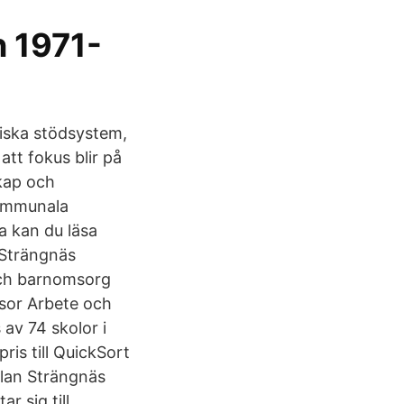
 1971-
niska stödsystem,
tt fokus blir på
kap och
kommunala
la kan du läsa
i Strängnäs
och barnomsorg
esor Arbete och
av 74 skolor i
ris till QuickSort
lan Strängnäs
r sig till