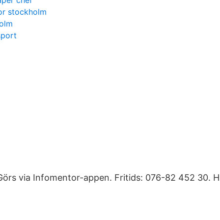
aper chef
or stockholm
holm
port
örs via Infomentor-appen. Fritids: 076-82 452 30. Hit