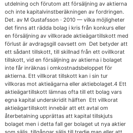
utdelning och förutom att försäljning av aktierna
och inte kapitalvinstberäkningen av fordringen.
Det. av M Gustafsson · 2010 — vilka möjligheter
det finns att rädda bolag i kris från konkurs eller
en försäljning av villkorade aktieägartillskott med
förlust är avdragsgill oavsett om Det betyder att
ett sådant tillskott, till skillnad från ett ovillkorat
tillskott, vid en försäljning av aktierna i bolaget
inte får inräknas i omkostnadsbeloppet för
aktierna. Ett villkorat tillskott kan i sin tur
villkoras mot aktieägarna eller aktiebolaget.4 Ett
aktieägartillskott lämnas ofta till ett bolag vars
egna kapital underskridit hälften Ett villkorat
aktieägartillskott innebär att ett avtal om
återbetalning upprättas att kapital tillskjuts
bolaget men i detta fall ger bolaget ut nya aktier
som säljs. tillgångar säljs till tredje man eller att