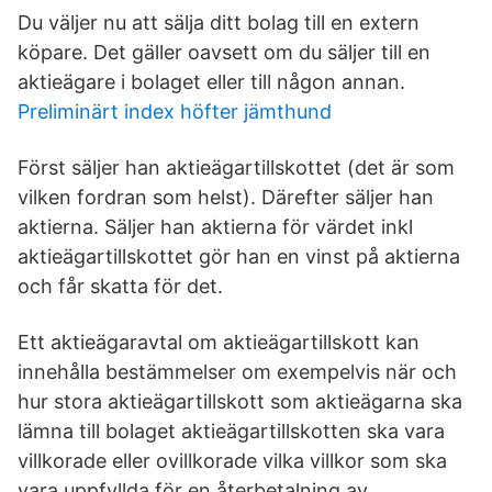
Du väljer nu att sälja ditt bolag till en extern
köpare. Det gäller oavsett om du säljer till en
aktieägare i bolaget eller till någon annan.
Preliminärt index höfter jämthund
Först säljer han aktieägartillskottet (det är som
vilken fordran som helst). Därefter säljer han
aktierna. Säljer han aktierna för värdet inkl
aktieägartillskottet gör han en vinst på aktierna
och får skatta för det.
Ett aktieägar­avtal om aktieägartillskott kan
innehålla bestämmelser om exempelvis när och
hur stora aktieägartillskott som aktieägarna ska
lämna till bolaget aktieägartillskotten ska vara
villkorade eller ovillkorade vilka villkor som ska
vara uppfyllda för en återbetalning av