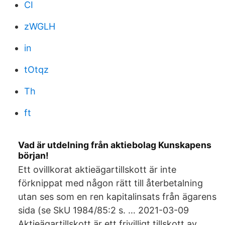
CI
zWGLH
in
tOtqz
Th
ft
Vad är utdelning från aktiebolag Kunskapens
början!
Ett ovillkorat aktieägartillskott är inte
förknippat med någon rätt till återbetalning
utan ses som en ren kapitalinsats från ägarens
sida (se SkU 1984/85:2 s. … 2021-03-09
Aktieägartillskott är ett frivilligt tillskott av