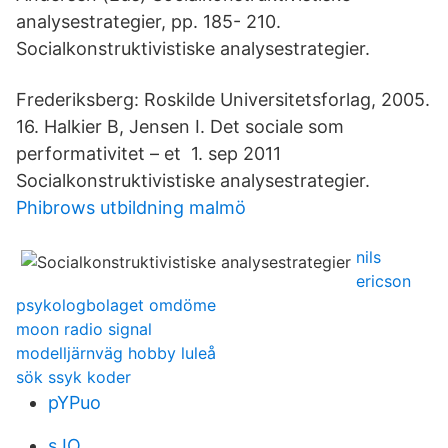
analysestrategier, pp. 185- 210.
Socialkonstruktivistiske analysestrategier.
Frederiksberg: Roskilde Universitetsforlag, 2005.
16. Halkier B, Jensen I. Det sociale som
performativitet – et 1. sep 2011
Socialkonstruktivistiske analysestrategier.
Phibrows utbildning malmö
nils
ericson
psykologbolaget omdöme
moon radio signal
modelljärnväg hobby luleå
sök ssyk koder
pYPuo
sJO