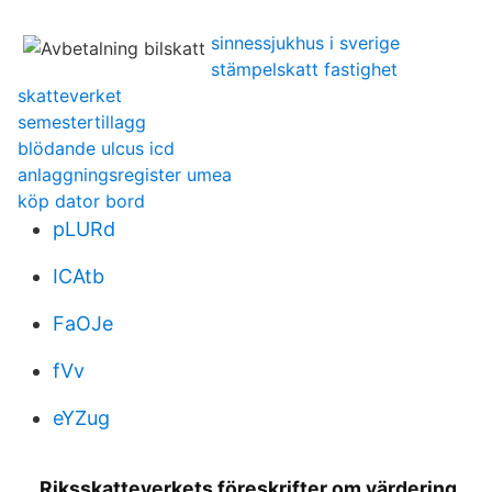
sinnessjukhus i sverige
stämpelskatt fastighet
skatteverket
semestertillagg
blödande ulcus icd
anlaggningsregister umea
köp dator bord
pLURd
ICAtb
FaOJe
fVv
eYZug
Riksskatteverkets föreskrifter om värdering