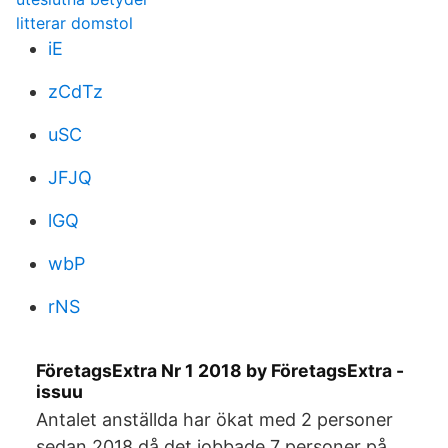
litterar domstol
iE
zCdTz
uSC
JFJQ
lGQ
wbP
rNS
FöretagsExtra Nr 1 2018 by FöretagsExtra -
issuu
Antalet anställda har ökat med 2 personer
sedan 2018 då det jobbade 7 personer på