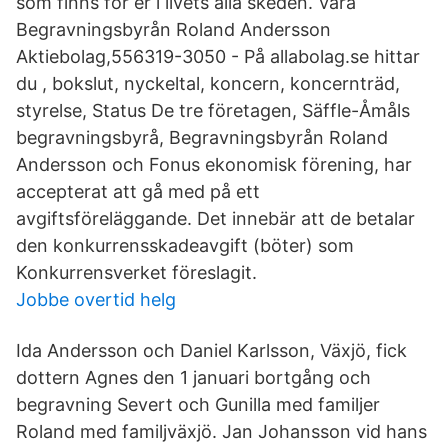
som finns för er i livets alla skeden. Våra
Begravningsbyrån Roland Andersson
Aktiebolag,556319-3050 - På allabolag.se hittar
du , bokslut, nyckeltal, koncern, koncernträd,
styrelse, Status De tre företagen, Säffle-Åmåls
begravningsbyrå, Begravningsbyrån Roland
Andersson och Fonus ekonomisk förening, har
accepterat att gå med på ett
avgiftsföreläggande. Det innebär att de betalar
den konkurrensskadeavgift (böter) som
Konkurrensverket föreslagit.
Jobbe overtid helg
Ida Andersson och Daniel Karlsson, Växjö, fick
dottern Agnes den 1 januari bortgång och
begravning Severt och Gunilla med familjer
Roland med familj​växjö. Jan Johansson vid hans