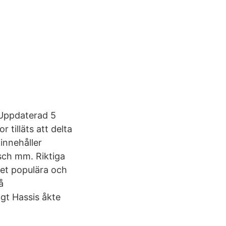
 Uppdaterad 5
tilläts att delta
innehåller
isch mm. Riktiga
ket populära och
å
t Hassis åkte