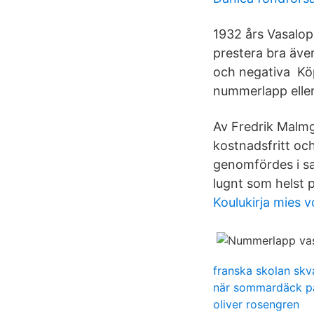
1932 års Vasalopp
prestera bra äve
och negativa Köp
nummerlapp eller s
Av Fredrik Malmg
kostnadsfritt o
genomfördes i s
lugnt som helst 
Koulukirja mies v
franska skolan skva
när sommardäck p
oliver rosengren