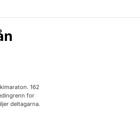
ån
Skimaraton. 162
eedingrenn for
jer deltagarna.