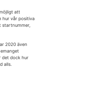
öjligt att
 hur vår positiva
mt startnummer,
mar 2020 även
enemanget
 det dock hur
 alls.