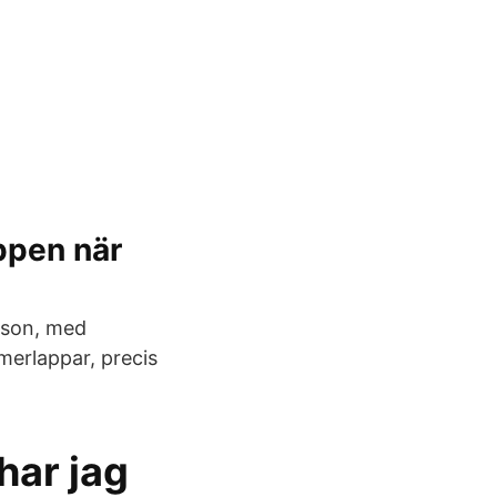
ppen när
sson, med
merlappar, precis
har jag