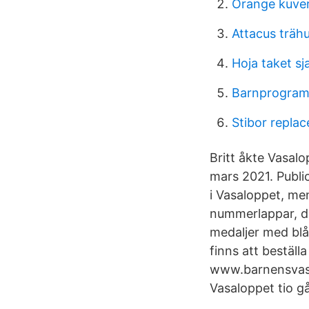
Orange kuver
Attacus träh
Hoja taket sj
Barnprogram 2
Stibor repla
Britt åkte Vasal
mars 2021. Public
i Vasaloppet, me
nummerlappar, dip
medaljer med blå
finns att bestäl
www.barnensvasa
Vasaloppet tio g