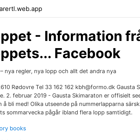
arertl.web.app
ppet - Information fr
ppets... Facebook
 nya regler, nya lopp och allt det andra nya
 2610 Rødovre Tel 33 162 162 kbh@formo.dk Gausta 
re. 2. februar 2019 - Gausta Skimaraton er offisielt s
 å bli med! Olika utseende på nummerlapparna särskil
s sommarvecka pågår ibland flera lopp samtidigt.
tory books