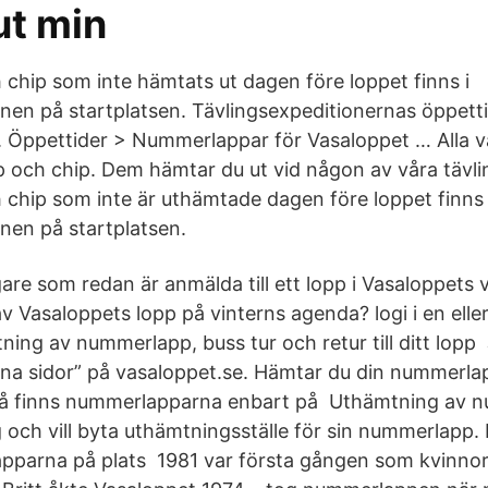
ut min
hip som inte hämtats ut dagen före loppet finns i
onen på startplatsen. Tävlingsexpeditionernas öppetti
. Öppettider > Nummerlappar för Vasaloppet … Alla v
och chip. Dem hämtar du ut vid någon av våra tävli
hip som inte är uthämtade dagen före loppet finns 
onen på startplatsen.
are som redan är anmälda till ett lopp i Vasaloppets 
av Vasaloppets lopp på vinterns agenda? logi i en eller
ing av nummerlapp, buss tur och retur till ditt lopp 
na sidor” på vasaloppet.se. Hämtar du din nummerl
så finns nummerlapparna enbart på Uthämtning av 
 och vill byta uthämtningsställe för sin nummerlapp. 
parna på plats 1981 var första gången som kvinnor ti