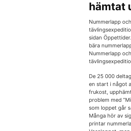
hämtat 
Nummerlapp och c
tävlingsexpediti
sidan Öppettider
bära nummerlapp 
Nummerlapp och c
tävlingsexpediti
De 25 000 deltag
en start i något 
frukost, upphämtn
problem med ”Mi
som loppet går 
Många hör av sig
printar nummerlap