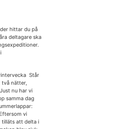
der hittar du på
åra deltagare ska
ngsexpeditioner.
i
vintervecka Står
 två nätter,
Just nu har vi
app samma dag
nummerlappar:
Eftersom vi
lläts att delta i