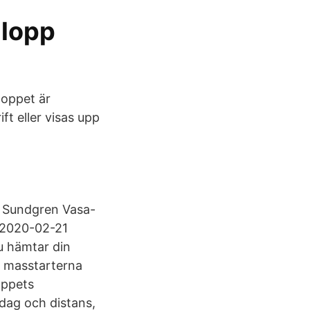
 lopp
loppet är
ft eller visas upp
 Sundgren Vasa-
 2020-02-21
du hämtar din
 masstarterna
oppets
 dag och distans,