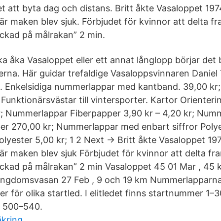
t att byta dag och distans. Britt åkte Vasaloppet 197
maken blev sjuk. Förbjudet för kvinnor att delta fram
lockad på målrakan” 2 min.
 åka Vasaloppet eller ett annat långlopp börjar det b
erna. Här guidar trefaldige Vasaloppsvinnaren Daniel Ty
. Enkelsidiga nummerlappar med kantband. 39,00 kr;
Funktionärsvästar till vintersporter. Kartor Orienteri
r; Nummerlappar Fiberpapper 3,90 kr – 4,20 kr; Nu
iber 270,00 kr; Nummerlappar med enbart siffror Poly
yester 5,00 kr; 1 2 Next → Britt åkte Vasaloppet 19
maken blev sjuk Förbjudet för kvinnor att delta fram
lockad på målrakan” 2 min Vasaloppet 45 01 Mar , 45
Ungdomsvasan 27 Feb , 9 och 19 km Nummerlapparna
r för olika startled. I elitledet finns startnummer 1–
 500–540.
äkring