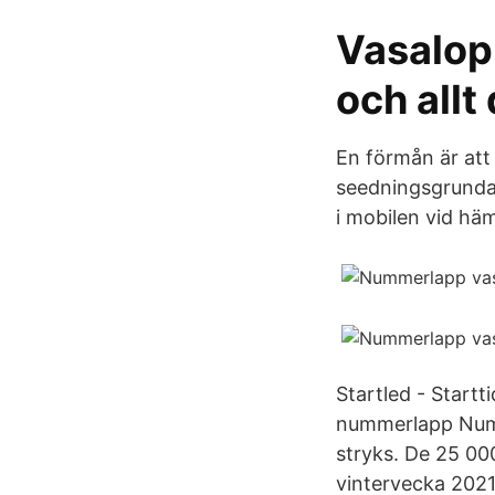
Vasalopp
och allt
En förmån är att
seedningsgrundand
i mobilen vid hä
Startled - Startt
nummerlapp Numm
stryks. De 25 000
vintervecka 2021