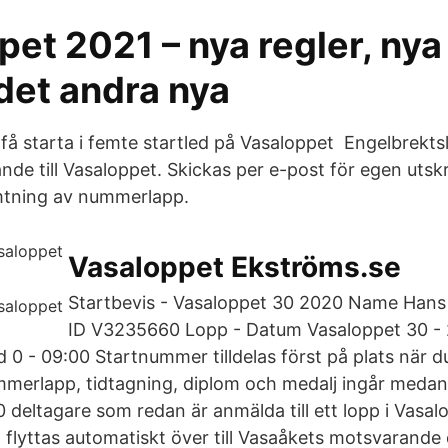
et 2021 – nya regler, nya
 det andra nya
 få starta i femte startled på Vasaloppet Engelbrekts
e till Vasaloppet. Skickas per e-post för egen utskri
mtning av nummerlapp.
Vasaloppet Ekströms.se
Startbevis - Vasaloppet 30 2020 Name Hans
ID V3235660 Lopp - Datum Vasaloppet 30 -
id 0 - 09:00 Startnummer tilldelas först på plats när 
erlapp, tidtagning, diplom och medalj ingår medan
 deltagare som redan är anmälda till ett lopp i Vasal
 flyttas automatiskt över till Vasaåkets motsvarande