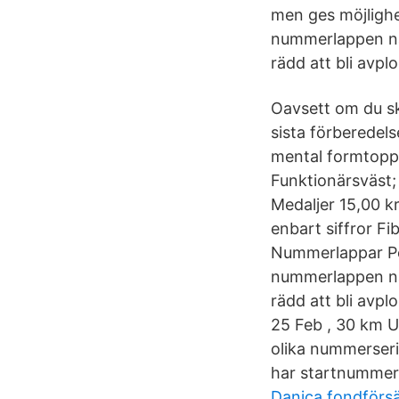
men ges möjlighe
nummerlappen när 
rädd att bli avp
Oavsett om du ska
sista förberedels
mental formtopp
Funktionärsväst; 
Medaljer 15,00 k
enbart siffror F
Nummerlappar Pol
nummerlappen när 
rädd att bli avp
25 Feb , 30 km 
olika nummerserie
har startnummer
Danica fondförs