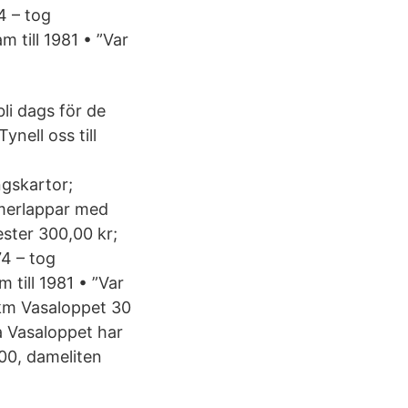
4 – tog
 till 1981 • ”Var
li dags för de
nell oss till
ngskartor;
mmerlappar med
ester 300,00 kr;
74 – tog
 till 1981 • ”Var
 km Vasaloppet 30
 Vasaloppet har
300, dameliten