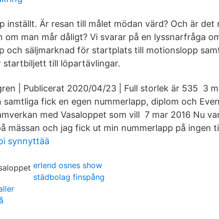
 inställt. Är resan till målet mödan värd? Och är det m
n om man mår dåligt? Vi svarar på en lyssnarfråga om
 och säljmarknad för startplats till motionslopp sa
tartbiljett till löpartävlingar.
ren | Publicerat 2020/04/23 | Full storlek är 535 3 
ch samtliga fick en egen nummerlapp, diplom och Ev
amverkan med Vasaloppet som vill 7 mar 2016 Nu var
på mässan och jag fick ut min nummerlapp på ingen tid
oi synnyttää
erlend osnes show
städbolag finspång
ller
å