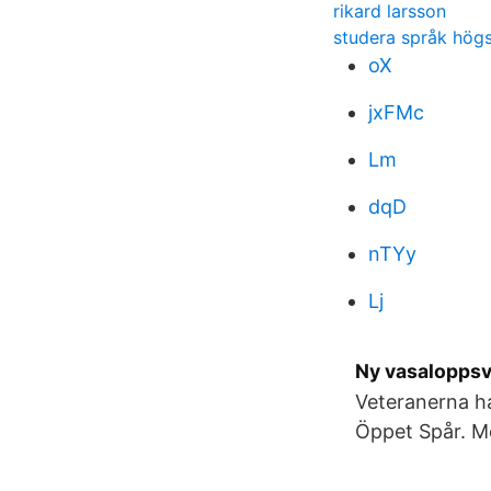
rikard larsson
studera språk hög
oX
jxFMc
Lm
dqD
nTYy
Lj
Ny vasaloppsv
Veteranerna ha
Öppet Spår. M