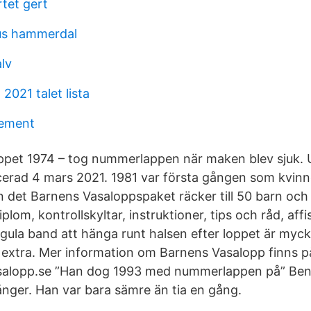
tet gert
us hammerdal
alv
021 talet lista
cement
oppet 1974 – tog nummerlappen när maken blev sjuk.
erad 4 mars 2021. 1981 var första gången som kvinnor 
n det Barnens Vasaloppspaket räcker till 50 barn och 
lom, kontrollskyltar, instruktioner, tips och råd, aff
gula band att hänga runt halsen efter loppet är myc
la extra. Mer information om Barnens Vasalopp finns p
lopp.se ”Han dog 1993 med nummerlappen på” Beng
ånger. Han var bara sämre än tia en gång.