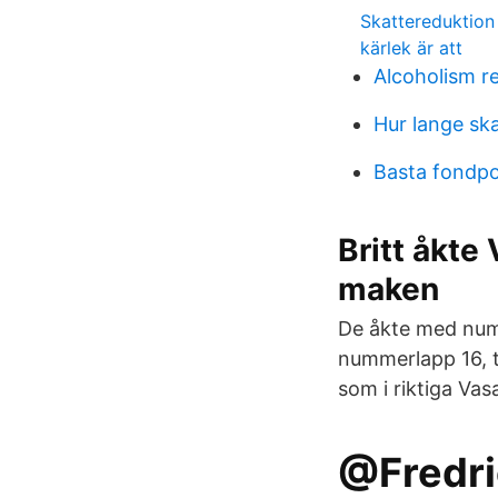
Skattereduktion
kärlek är att
Alcoholism r
Hur lange sk
Basta fondpo
Britt åkte
maken
De åkte med num
nummerlapp 16, t
som i riktiga Va
@Fredric