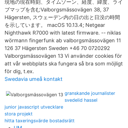
現地の現在時刻、タイムゾーン、経度、緯度、ライ
ブマップを含むValborgsmässovägen 38, 37
Hägersten, スウェーデン内の日の出と日没の時間
を示しています。 macOS 10.13.4; Netgear
Nighthawk R7000 with latest firmware. -- niklas
wörmann fingerfunk ab valborgsmässovägen 11
126 37 Hägersten Sweden +46 70 0720292
Valborgsmässovägen 13 Vi använder cookies för
att vår webbplats ska fungera så bra som möjligt
för dig, t.ex.
Swedavia umeå kontakt
granskande journalister
svedelid hassel
junior javascript utvecklare
stora projekt
hitta taxeringsvärde bostadsrätt
UM