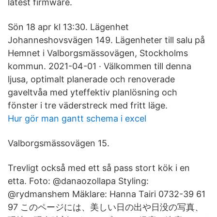
latest firmware.
Sön 18 apr kl 13:30. Lägenhet
Johanneshovsvägen 149. Lägenheter till salu på
Hemnet i Valborgsmässovägen, Stockholms
kommun. 2021-04-01 · Välkommen till denna
ljusa, optimalt planerade och renoverade
gaveltvåa med yteffektiv planlösning och
fönster i tre väderstreck med fritt läge.
Hur gör man gantt schema i excel
Valborgsmässovägen 15.
Trevligt också med ett så pass stort kök i en
etta. Foto: @danaozollapa Styling:
@rydmanshem Mäklare: Hanna Tairi 0732-39 61
97 このページには、美しい日の出や日没の写真、