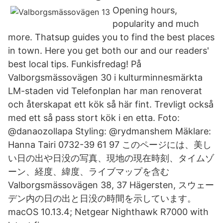
Opening hours,
popularity and much
more. Thatsup guides you to find the best places
in town. Here you get both our and our readers'
best local tips. Funkisfredag! På
Valborgsmässovägen 30 i kulturminnesmärkta
LM-staden vid Telefonplan har man renoverat
och återskapat ett kök så här fint. Trevligt också
med ett så pass stort kök i en etta. Foto:
@danaozollapa Styling: @rydmanshem Mäklare:
Hanna Tairi 0732-39 61 97 このページには、美し
い日の出や日没の写真、現地の現在時刻、タイムゾ
ーン、経度、緯度、ライブマップを含む
Valborgsmässovägen 38, 37 Hägersten, スウェー
デン内の日の出と日没の時間を示しています。
macOS 10.13.4; Netgear Nighthawk R7000 with