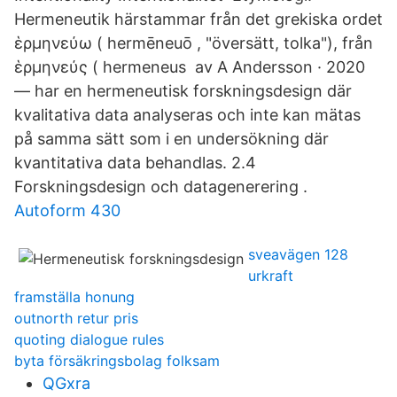
Hermeneutik härstammar från det grekiska ordet
ἑρμηνεύω ( hermēneuō , "översätt, tolka"), från
ἑρμηνεύς ( hermeneus av A Andersson · 2020
— har en hermeneutisk forskningsdesign där
kvalitativa data analyseras och inte kan mätas
på samma sätt som i en undersökning där
kvantitativa data behandlas. 2.4
Forskningsdesign och datagenerering .
Autoform 430
sveavägen 128
urkraft
framställa honung
outnorth retur pris
quoting dialogue rules
byta försäkringsbolag folksam
QGxra