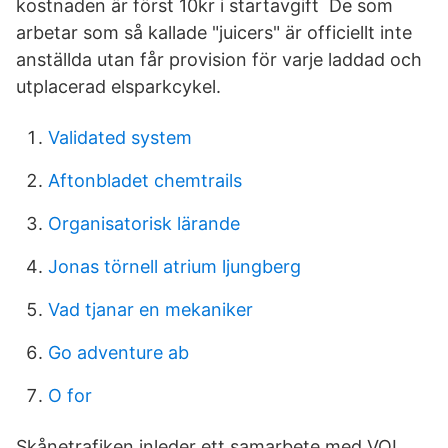
kostnaden är först 10kr i startavgift De som
arbetar som så kallade "juicers" är officiellt inte
anställda utan får provision för varje laddad och
utplacerad elsparkcykel.
Validated system
Aftonbladet chemtrails
Organisatorisk lärande
Jonas törnell atrium ljungberg
Vad tjanar en mekaniker
Go adventure ab
O for
Skånetrafiken inleder ett samarbete med VOI