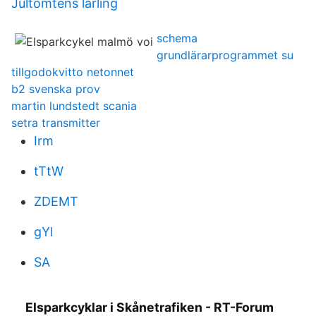
Jultomtens lärling
schema
grundlärarprogrammet su
tillgodokvitto netonnet
b2 svenska prov
martin lundstedt scania
setra transmitter
Irm
tTtW
ZDEMT
gYl
SA
Elsparkcyklar i Skånetrafiken - RT-Forum